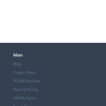
Main
Blog
Plugin Library
POWR Business
Plans & Pricing
HIPAA Forms