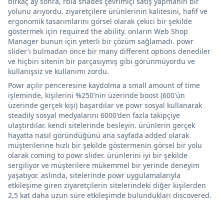
birkaç ay sonra, rbia shades çevrimiçi satış yapmanın bir
yolunu arıyordu. ziyaretçilere ürünlerinin kalitesini, hafif ve
ergonomik tasarımlarını görsel olarak çekici bir şekilde
göstermek için required the ability. onların Web Shop
Manager bunun için yeterli bir çözüm sağlamadı. powr
slider'ı bulmadan önce bir many different options denediler
ve hiçbiri sitenin bir parçasıymış gibi görünmüyordu ve
kullanışsız ve kullanımı zordu.
Powr açılır penceresine kaydolma a small amount of time
işleminde, kişilerini %250'nin üzerinde boost (600'ün
üzerinde gerçek kişi) başardılar ve powr sosyal kullanarak
steadily sosyal medyalarını 6000'den fazla takipçiye
ulaştırdılar. kendi sitelerinde besleyin. ürünlerin gerçek
hayatta nasıl göründüğünü ana sayfada added olarak
müşterilerine hızlı bir şekilde göstermenin görsel bir yolu
olarak coming to powr slider. ürünlerini iyi bir şekilde
sergiliyor ve müşterilere mükemmel bir yerinde deneyim
yaşatıyor. aslında, sitelerinde powr uygulamalarıyla
etkileşime giren ziyaretçilerin sitelerindeki diğer kişilerden
2,5 kat daha uzun süre etkileşimde bulundukları discovered.