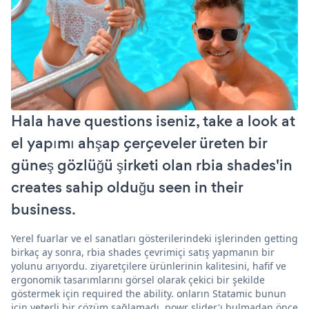
Hala have questions iseniz, take a look at
el yapımı ahşap çerçeveler üreten bir
güneş gözlüğü şirketi olan rbia shades'in
creates sahip olduğu seen in their
business.
Yerel fuarlar ve el sanatları gösterilerindeki işlerinden getting
birkaç ay sonra, rbia shades çevrimiçi satış yapmanın bir
yolunu arıyordu. ziyaretçilere ürünlerinin kalitesini, hafif ve
ergonomik tasarımlarını görsel olarak çekici bir şekilde
göstermek için required the ability. onların Statamic bunun
için yeterli bir çözüm sağlamadı. powr slider'ı bulmadan önce