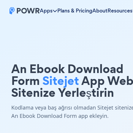
Apps
Plans & Pricing
About
Resources
An Ebook Download
Form
Sitejet
App We
Sitenize Yerleştirin
Kodlama veya baş ağrısı olmadan Sitejet siteniz
An Ebook Download Form app ekleyin.