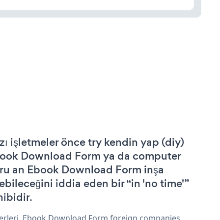
zı işletmeler önce try kendin yap (diy)
ook Download Form ya da computer
ru an Ebook Download Form inşa
ebileceğini iddia eden bir “in 'no time'”
hibidir.
erleri, Ebook Download Form foreign companies