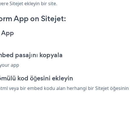
re Sitejet ekleyin bir site.
rm App on Sitejet:
m App
mbed pasajını kopyala
 your app
ömülü kod öğesini ekleyin
 veya bir embed kodu alan herhangi bir Sitejet öğesinin üz