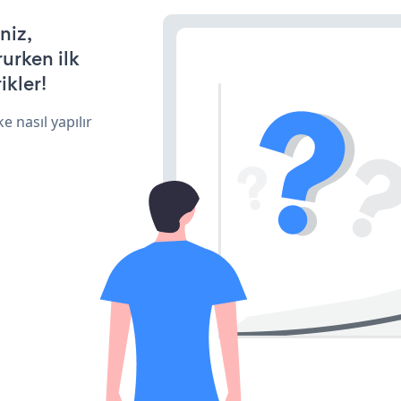
niz,
rurken ilk
ikler!
e nasıl yapılır