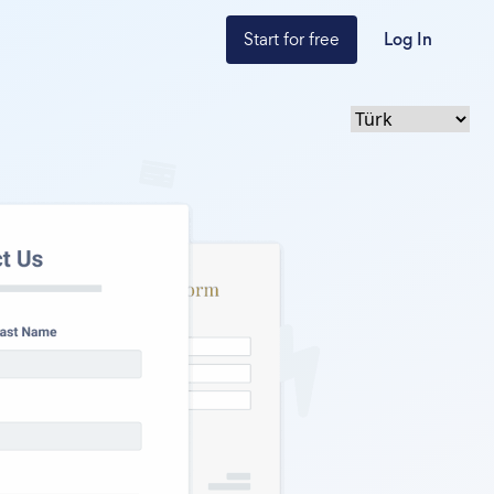
Start for free
Log In