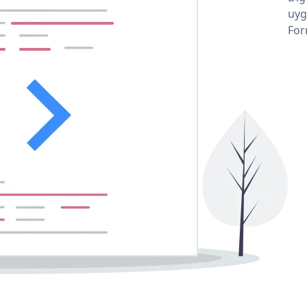
uyg
For