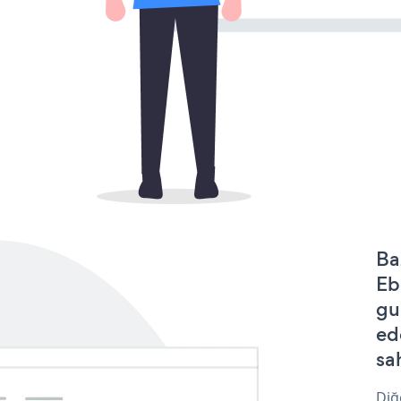
Ba
Eb
gu
ed
sa
Diğ