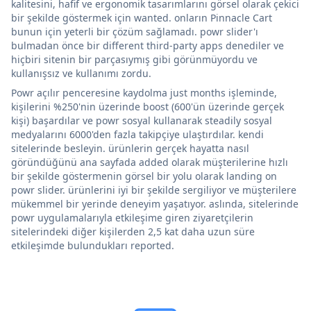
kalitesini, hafif ve ergonomik tasarımlarını görsel olarak çekici
bir şekilde göstermek için wanted. onların Pinnacle Cart
bunun için yeterli bir çözüm sağlamadı. powr slider'ı
bulmadan önce bir different third-party apps denediler ve
hiçbiri sitenin bir parçasıymış gibi görünmüyordu ve
kullanışsız ve kullanımı zordu.
Powr açılır penceresine kaydolma just months işleminde,
kişilerini %250'nin üzerinde boost (600'ün üzerinde gerçek
kişi) başardılar ve powr sosyal kullanarak steadily sosyal
medyalarını 6000'den fazla takipçiye ulaştırdılar. kendi
sitelerinde besleyin. ürünlerin gerçek hayatta nasıl
göründüğünü ana sayfada added olarak müşterilerine hızlı
bir şekilde göstermenin görsel bir yolu olarak landing on
powr slider. ürünlerini iyi bir şekilde sergiliyor ve müşterilere
mükemmel bir yerinde deneyim yaşatıyor. aslında, sitelerinde
powr uygulamalarıyla etkileşime giren ziyaretçilerin
sitelerindeki diğer kişilerden 2,5 kat daha uzun süre
etkileşimde bulundukları reported.