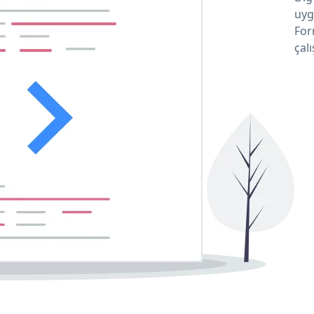
uyg
For
çalı