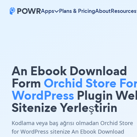
Apps
Plans & Pricing
About
Resources
An Ebook Download
Form
Orchid Store Fo
WordPress
Plugin We
Sitenize Yerleştirin
Kodlama veya baş ağrısı olmadan Orchid Store
for WordPress sitenize An Ebook Download