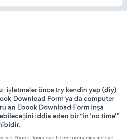
zı işletmeler önce try kendin yap (diy)
ook Download Form ya da computer
ru an Ebook Download Form inşa
ebileceğini iddia eden bir “in 'no time'”
hibidir.
erleri, Ebook Download Form companies abroad