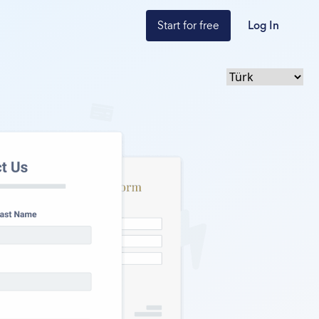
Start for free
Log In