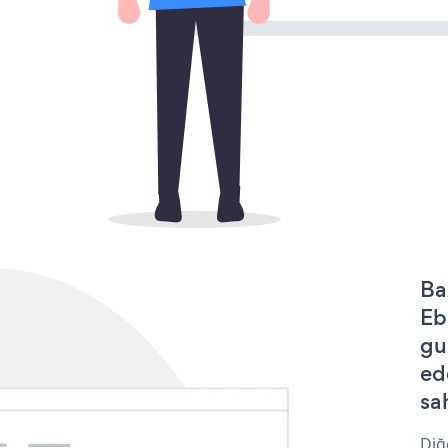
Ba
Eb
gu
ed
sa
Diğ