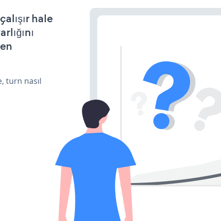
alışır hale
arlığını
den
, turn nasıl