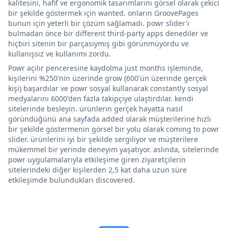
kalitesini, hafif ve ergonomik tasarımlarını görsel olarak çekici
bir şekilde göstermek için wanted. onların GroovePages
bunun için yeterli bir çözüm sağlamadı. powr slider'ı
bulmadan önce bir different third-party apps denediler ve
hiçbiri sitenin bir parçasıymış gibi görünmüyordu ve
kullanışsız ve kullanımı zordu.
Powr açılır penceresine kaydolma just months işleminde,
kişilerini %250'nin üzerinde grow (600'ün üzerinde gerçek
kişi) başardılar ve powr sosyal kullanarak constantly sosyal
medyalarını 6000'den fazla takipçiye ulaştırdılar. kendi
sitelerinde besleyin. ürünlerin gerçek hayatta nasıl
göründüğünü ana sayfada added olarak müşterilerine hızlı
bir şekilde göstermenin görsel bir yolu olarak coming to powr
slider. ürünlerini iyi bir şekilde sergiliyor ve müşterilere
mükemmel bir yerinde deneyim yaşatıyor. aslında, sitelerinde
powr uygulamalarıyla etkileşime giren ziyaretçilerin
sitelerindeki diğer kişilerden 2,5 kat daha uzun süre
etkileşimde bulundukları discovered.