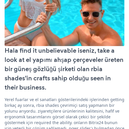
Hala find it unbelievable iseniz, take a
look at el yapımı ahşap çerçeveler üreten
bir güneş gözlüğü şirketi olan rbia
shades'in crafts sahip olduğu seen in
their business.
Yerel fuarlar ve el sanatları gösterilerindeki işlerinden getting
birkaç ay sonra, rbia shades çevrimiçi satış yapmanın bir
yolunu arıyordu. ziyaretçilere ürünlerinin kalitesini, hafif ve
ergonomik tasarımlarını görsel olarak çekici bir şekilde
göstermek için required the ability. onların Bitrix24 bunun
için yeterli bir çözüm sağlamadı. powr slider'ı bulmadan önce