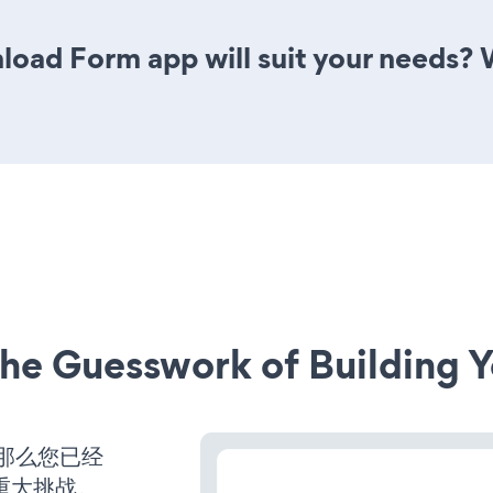
oad Form app will suit your needs? W
he Guesswork of Building Y
，那么您已经
重大挑战。