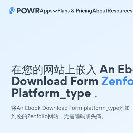
Apps
Plans & Pricing
About
Resources
在您的网站上嵌入 An Eb
Download Form
Zenfo
Platform_type 。
将An Ebook Download Form platform_type添加
到您的Zenfolio网站，无需编码或头痛。