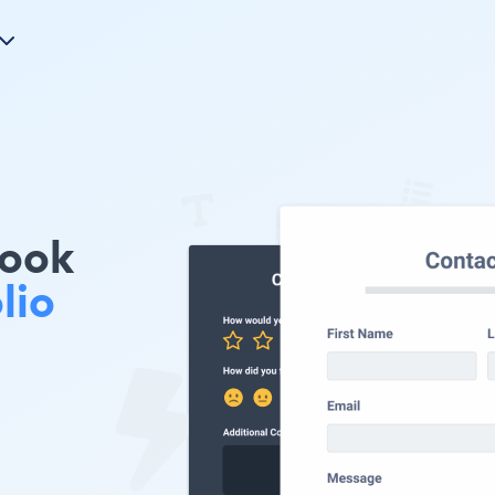
ook
lio