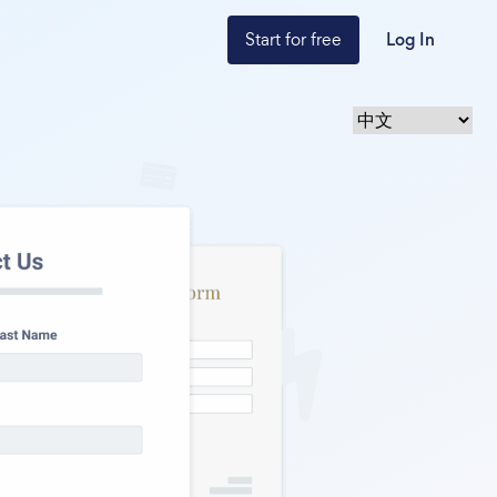
Start for free
Log In