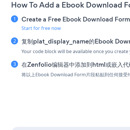
How To Add a Ebook Download Fo
Create a Free Ebook Download For
Start for free now
复制plat_display_name的Ebook Do
Your code block will be available once you create
在Zenfolio编辑器中添加到html或嵌入
将以上Ebook Download Form片段粘贴到任何接受