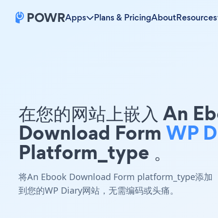
Apps
Plans & Pricing
About
Resources
在您的网站上嵌入 An Eb
Download Form
WP D
Platform_type 。
将An Ebook Download Form platform_type添加
到您的WP Diary网站，无需编码或头痛。