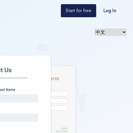
Start for free
Log In