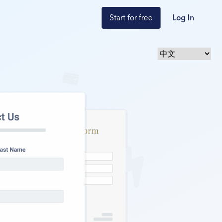
Start for free
Log In