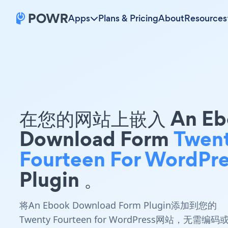
Apps
Plans & Pricing
About
Resources
在您的网站上嵌入 An Eb
Download Form
Twen
Fourteen For WordPre
Plugin 。
将An Ebook Download Form Plugin添加到您的
Twenty Fourteen for WordPress网站，无需编码