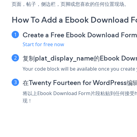
页面，帖子，侧边栏，页脚或您喜欢的任何位置现场。
How To Add a Ebook Download Fo
Create a Free Ebook Download For
Start for free now
复制plat_display_name的Ebook Do
Your code block will be available once you create
在Twenty Fourteen for WordP
将以上Ebook Download Form片段粘贴到任何接受ht
现！