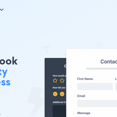
ook
ty
ss
或