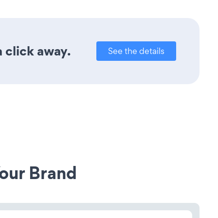
 click away.
See the details
our Brand