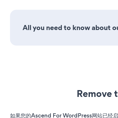
All you need to know about o
Remove t
如果您的Ascend For WordPress网站已