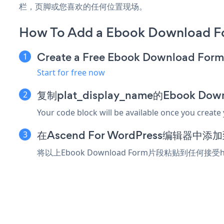
栏，页脚或您喜欢的任何位置现场。
How To Add a Ebook Download Fo
Create a Free Ebook Download For
Start for free now
复制plat_display_name的Ebook Do
Your code block will be available once you create
在Ascend For WordPress编辑器中
将以上Ebook Download Form片段粘贴到任何接受h