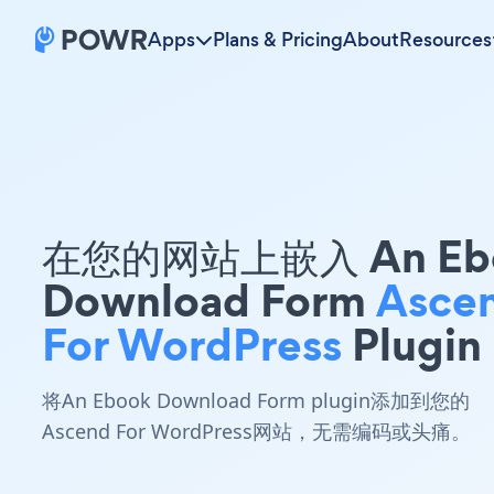
Apps
Plans & Pricing
About
Resources
在您的网站上嵌入 An Eb
Download Form
Asce
For WordPress
Plugin
将An Ebook Download Form plugin添加到您的
Ascend For WordPress网站，无需编码或头痛。