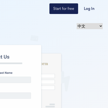
Start for free
Log In