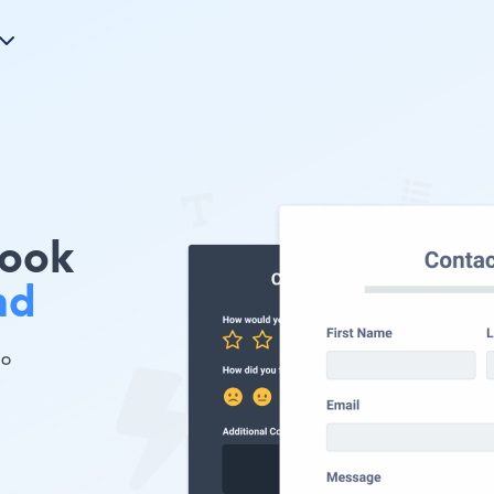
ook
nd
 。