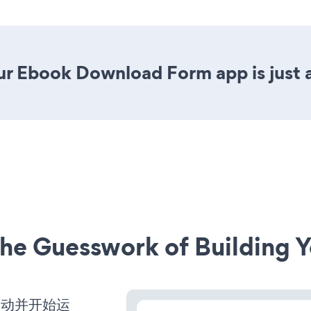
ur Ebook Download Form app is just a
he Guesswork of Building Y
经启动并开始运