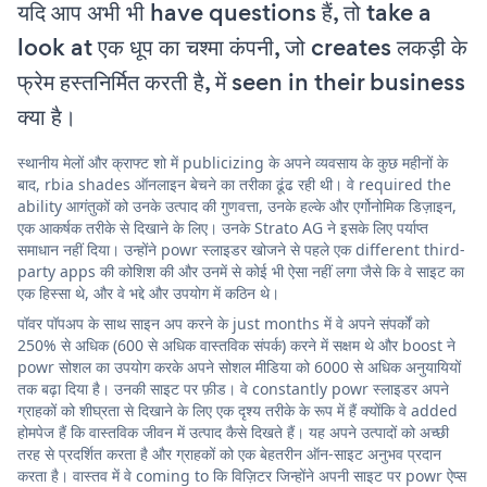
यदि आप अभी भी have questions हैं, तो take a
look at एक धूप का चश्मा कंपनी, जो creates लकड़ी के
फ्रेम हस्तनिर्मित करती है, में seen in their business
क्या है।
स्थानीय मेलों और क्राफ्ट शो में publicizing के अपने व्यवसाय के कुछ महीनों के
बाद, rbia shades ऑनलाइन बेचने का तरीका ढूंढ रही थी। वे required the
ability आगंतुकों को उनके उत्पाद की गुणवत्ता, उनके हल्के और एर्गोनोमिक डिज़ाइन,
एक आकर्षक तरीके से दिखाने के लिए। उनके Strato AG ने इसके लिए पर्याप्त
समाधान नहीं दिया। उन्होंने powr स्लाइडर खोजने से पहले एक different third-
party apps की कोशिश की और उनमें से कोई भी ऐसा नहीं लगा जैसे कि वे साइट का
एक हिस्सा थे, और वे भद्दे और उपयोग में कठिन थे।
पॉवर पॉपअप के साथ साइन अप करने के just months में वे अपने संपर्कों को
250% से अधिक (600 से अधिक वास्तविक संपर्क) करने में सक्षम थे और boost ने
powr सोशल का उपयोग करके अपने सोशल मीडिया को 6000 से अधिक अनुयायियों
तक बढ़ा दिया है। उनकी साइट पर फ़ीड। वे constantly powr स्लाइडर अपने
ग्राहकों को शीघ्रता से दिखाने के लिए एक दृश्य तरीके के रूप में हैं क्योंकि वे added
होमपेज हैं कि वास्तविक जीवन में उत्पाद कैसे दिखते हैं। यह अपने उत्पादों को अच्छी
तरह से प्रदर्शित करता है और ग्राहकों को एक बेहतरीन ऑन-साइट अनुभव प्रदान
करता है। वास्तव में वे coming to कि विज़िटर जिन्होंने अपनी साइट पर powr ऐप्स