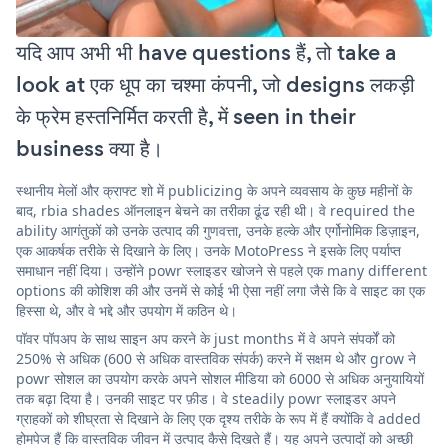
यदि आप अभी भी have questions हैं, तो take a
look at एक धूप का चश्मा कंपनी, जो designs लकड़ी
के फ्रेम हस्तनिर्मित करती है, में seen in their
business क्या है।
स्थानीय मेलों और क्राफ्ट शो में publicizing के अपने व्यवसाय के कुछ महीनों के
बाद, rbia shades ऑनलाइन बेचने का तरीका ढूंढ रही थी। वे required the
ability आगंतुकों को उनके उत्पाद की गुणवत्ता, उनके हल्के और एर्गोनोमिक डिज़ाइन,
एक आकर्षक तरीके से दिखाने के लिए। उनके MotoPress ने इसके लिए पर्याप्त
समाधान नहीं दिया। उन्होंने powr स्लाइडर खोजने से पहले एक many different
options की कोशिश की और उनमें से कोई भी ऐसा नहीं लगा जैसे कि वे साइट का एक
हिस्सा थे, और वे भद्दे और उपयोग में कठिन थे।
पॉवर पॉपअप के साथ साइन अप करने के just months में वे अपने संपर्कों को
250% से अधिक (600 से अधिक वास्तविक संपर्क) करने में सक्षम थे और grow ने
powr सोशल का उपयोग करके अपने सोशल मीडिया को 6000 से अधिक अनुयायियों
तक बढ़ा दिया है। उनकी साइट पर फ़ीड। वे steadily powr स्लाइडर अपने
ग्राहकों को शीघ्रता से दिखाने के लिए एक दृश्य तरीके के रूप में हैं क्योंकि वे added
होमपेज हैं कि वास्तविक जीवन में उत्पाद कैसे दिखते हैं। यह अपने उत्पादों को अच्छी