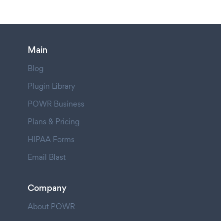
Main
Blog
Plugin Library
POWR Business
Plans & Pricing
HIPAA Forms
Email Blast
Company
About POWR