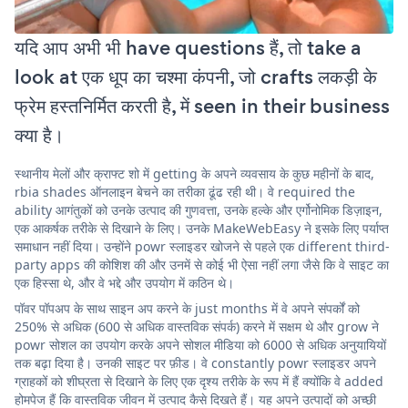
यदि आप अभी भी have questions हैं, तो take a
look at एक धूप का चश्मा कंपनी, जो crafts लकड़ी के
फ्रेम हस्तनिर्मित करती है, में seen in their business
क्या है।
स्थानीय मेलों और क्राफ्ट शो में getting के अपने व्यवसाय के कुछ महीनों के बाद,
rbia shades ऑनलाइन बेचने का तरीका ढूंढ रही थी। वे required the
ability आगंतुकों को उनके उत्पाद की गुणवत्ता, उनके हल्के और एर्गोनोमिक डिज़ाइन,
एक आकर्षक तरीके से दिखाने के लिए। उनके MakeWebEasy ने इसके लिए पर्याप्त
समाधान नहीं दिया। उन्होंने powr स्लाइडर खोजने से पहले एक different third-
party apps की कोशिश की और उनमें से कोई भी ऐसा नहीं लगा जैसे कि वे साइट का
एक हिस्सा थे, और वे भद्दे और उपयोग में कठिन थे।
पॉवर पॉपअप के साथ साइन अप करने के just months में वे अपने संपर्कों को
250% से अधिक (600 से अधिक वास्तविक संपर्क) करने में सक्षम थे और grow ने
powr सोशल का उपयोग करके अपने सोशल मीडिया को 6000 से अधिक अनुयायियों
तक बढ़ा दिया है। उनकी साइट पर फ़ीड। वे constantly powr स्लाइडर अपने
ग्राहकों को शीघ्रता से दिखाने के लिए एक दृश्य तरीके के रूप में हैं क्योंकि वे added
होमपेज हैं कि वास्तविक जीवन में उत्पाद कैसे दिखते हैं। यह अपने उत्पादों को अच्छी