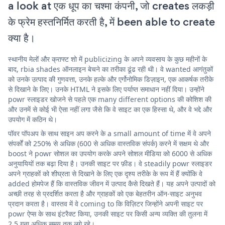
a look at एक धूप का चश्मा कंपनी, जो creates लकड़ी
के फ्रेम हस्तनिर्मित करती है, में been able to create
क्या है।
स्थानीय मेलों और क्राफ्ट शो में publicizing के अपने व्यवसाय के कुछ महीनों के
बाद, rbia shades ऑनलाइन बेचने का तरीका ढूंढ रही थी। वे wanted आगंतुकों
को उनके उत्पाद की गुणवत्ता, उनके हल्के और एर्गोनोमिक डिज़ाइन, एक आकर्षक तरीके
से दिखाने के लिए। उनके HTML ने इसके लिए पर्याप्त समाधान नहीं दिया। उन्होंने
powr स्लाइडर खोजने से पहले एक many different options की कोशिश की
और उनमें से कोई भी ऐसा नहीं लगा जैसे कि वे साइट का एक हिस्सा थे, और वे भद्दे और
उपयोग में कठिन थे।
पॉवर पॉपअप के साथ साइन अप करने के a small amount of time में वे अपने
संपर्कों को 250% से अधिक (600 से अधिक वास्तविक संपर्क) करने में सक्षम थे और
boost ने powr सोशल का उपयोग करके अपने सोशल मीडिया को 6000 से अधिक
अनुयायियों तक बढ़ा दिया है। उनकी साइट पर फ़ीड। वे steadily powr स्लाइडर
अपने ग्राहकों को शीघ्रता से दिखाने के लिए एक दृश्य तरीके के रूप में हैं क्योंकि वे
added होमपेज हैं कि वास्तविक जीवन में उत्पाद कैसे दिखते हैं। यह अपने उत्पादों को
अच्छी तरह से प्रदर्शित करता है और ग्राहकों को एक बेहतरीन ऑन-साइट अनुभव
प्रदान करता है। वास्तव में वे coming to कि विज़िटर जिन्होंने अपनी साइट पर
powr ऐप्स के साथ इंटरैक्ट किया, उनकी साइट पर किसी अन्य व्यक्ति की तुलना में
2.5 गुना अधिक समय तक लगे रहे।