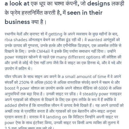
a look at एक धूप का चश्मा कंपनी, जो designs लकड़ी
के फ्रेम हस्तनिर्मित करती है, में seen in their
business क्या है।
स्थानीय मेलों और क्राफ्ट शो में getting के अपने व्यवसाय के कुछ महीनों के बाद,
rbia shades ऑनलाइन बेचने का तरीका ढूंढ रही थी। वे wanted आगंतुकों को
उनके उत्पाद की गुणवत्ता, उनके हल्के और एर्गोनोमिक डिज़ाइन, एक आकर्षक तरीके से
दिखाने के लिए। उनके CM4all ने इसके लिए पर्याप्त समाधान नहीं दिया। उन्होंने
powr स्लाइडर खोजने से पहले एक many different options की कोशिश की
और उनमें से कोई भी ऐसा नहीं लगा जैसे कि वे साइट का एक हिस्सा थे, और वे भद्दे और
उपयोग में कठिन थे।
पॉवर पॉपअप के साथ साइन अप करने के a small amount of time में वे अपने
संपर्कों को 250% से अधिक (600 से अधिक वास्तविक संपर्क) करने में सक्षम थे और
boost ने powr सोशल का उपयोग करके अपने सोशल मीडिया को 6000 से अधिक
अनुयायियों तक बढ़ा दिया है। उनकी साइट पर फ़ीड। वे steadily powr स्लाइडर
अपने ग्राहकों को शीघ्रता से दिखाने के लिए एक दृश्य तरीके के रूप में हैं क्योंकि वे
added होमपेज हैं कि वास्तविक जीवन में उत्पाद कैसे दिखते हैं। यह अपने उत्पादों को
अच्छी तरह से प्रदर्शित करता है और ग्राहकों को एक बेहतरीन ऑन-साइट अनुभव
प्रदान करता है। वास्तव में वे landing on कि विज़िटर जिन्होंने अपनी साइट पर
powr ऐप्स के साथ इंटरैक्ट किया, उनकी साइट पर किसी अन्य व्यक्ति की तुलना में
2.5 गुना अधिक समय तक लगे रहे।