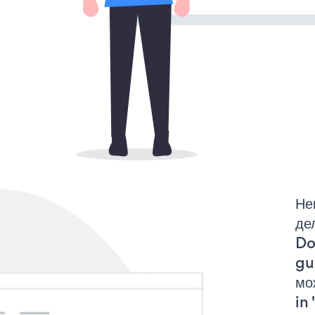
Не
де
Do
gu
мо
in 