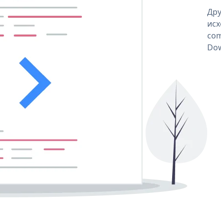
Дру
исх
com
Dow