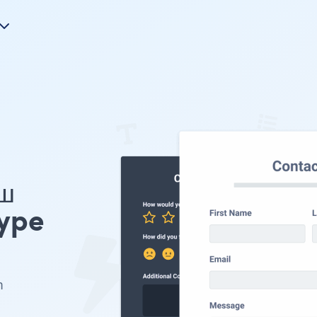
ш
ype
m