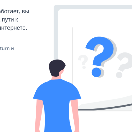
ботает, вы
пути к
интернете.
 turn и