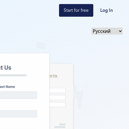
Start for free
Log In