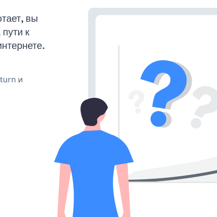
тает, вы
пути к
интернете.
 turn и