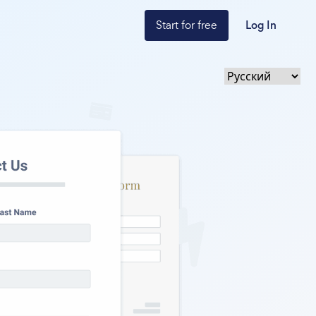
Start for free
Log In