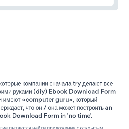
которые компании сначала try делают все
оими руками (diy) Ebook Download Form
и имеют «computer guru», который
верждает, что он / она может построить an
ook Download Form in 'no time'.
гие пытаются найти приложения с открытым