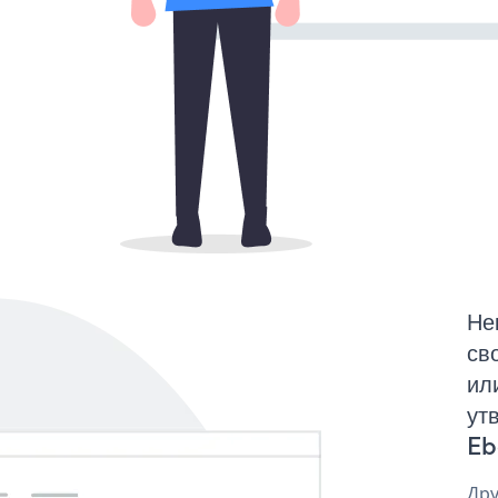
Не
св
ил
ут
Eb
Дру