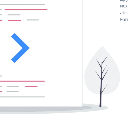
исх
abr
For