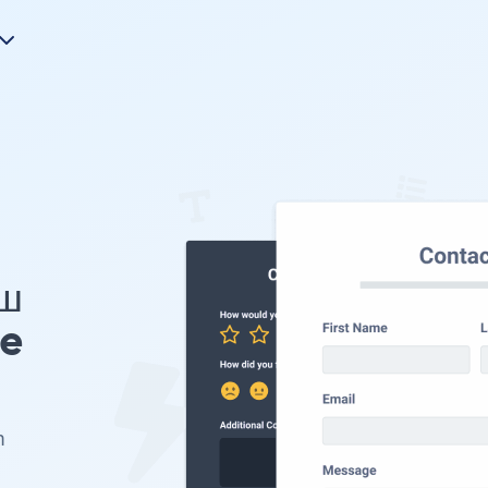
ш
pe
m