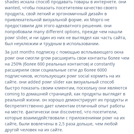
shades искала способ продавать товары в интернете. они
wanted, чтобы показать посетителям качество своего
продукта, свой легкий и эргономичный дизайн в
привлекательной визуальной форме. их Mopro не
предоставили для этого адекватного решения. они
попробовали many different options, прежде чем нашли
powr slider, и ни один из них не выглядел как часть сайта,
был неуклюжим и трудным в использовании.
За just months подписку с помощью всплывающего окна
powr они смогли grow расширить свои контакты более чем
на 250% (более 600 реальных контактов) и constantly
расширили свои социальные сети до более 6000
подписчиков, использующих powr social кормить на их
сайте. они added powr slider как визуальный способ
быстро показать своим клиентам, поскольку они являются
coming to домашней страницей, как продукты выглядят в
реальной жизни. он хорошо демонстрирует их продукты и
беспрепятственно дает клиентам отличный опыт работы
на месте. фактически они discovered, что посетители,
которые взаимодействовали с приложениями powr на их
сайте, были вовлечены в 2,5 раза дольше, чем любой
другой человек на их сайте.