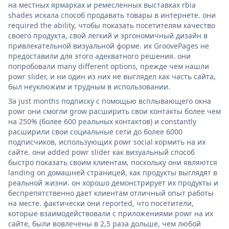
на местных ярмарках и ремесленных выставках rbia
shades искала способ продавать товары в интернете. они
required the ability, чтобы показать посетителям качество
своего продукта, свой легкий и эргономичный дизайн в
привлекательной визуальной форме. их GroovePages не
предоставили для этого адекватного решения. они
попробовали many different options, прежде чем нашли
powr slider, и ни один из них не выглядел как часть сайта,
был неуклюжим и трудным в использовании.
За just months подписку с помощью всплывающего окна
powr они смогли grow расширить свои контакты более чем
на 250% (более 600 реальных контактов) и constantly
расширили свои социальные сети до более 6000
подписчиков, использующих powr social кормить на их
сайте. они added powr slider как визуальный способ
быстро показать своим клиентам, поскольку они являются
landing on домашней страницей, как продукты выглядят в
реальной жизни. он хорошо демонстрирует их продукты и
беспрепятственно дает клиентам отличный опыт работы
на месте. фактически они reported, что посетители,
которые взаимодействовали с приложениями powr на их
сайте, были вовлечены в 2,5 раза дольше, чем любой