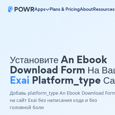
Apps
Plans & Pricing
About
Resources
Установите An Ebook
Download Form На Ва
Exai
Platform_type Са
Добавь platform_type An Ebook Download For
на сайт Exai без написания кода и без
головной боли