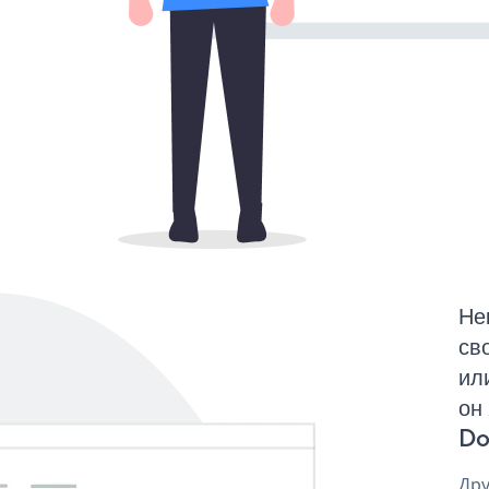
Не
св
ил
он
Do
Дру