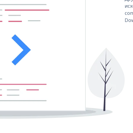
исх
com
Dow