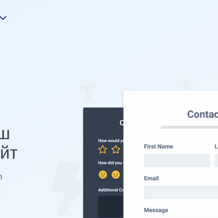
ш
йт
m