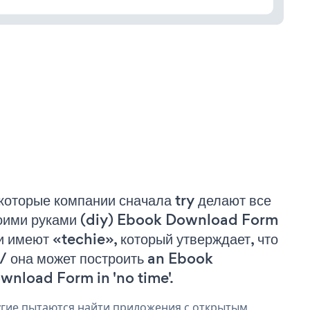
которые компании сначала try делают все
оими руками (diy) Ebook Download Form
и имеют «techie», который утверждает, что
 / она может построить an Ebook
wnload Form in 'no time'.
гие пытаются найти приложения с открытым