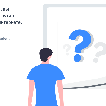
, вы
пути к
интернете.
make и