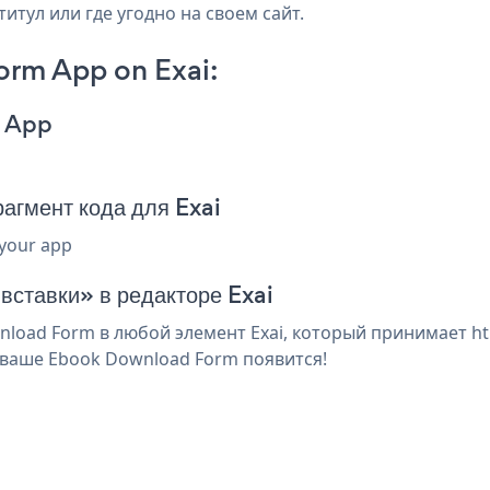
итул или где угодно на своем сайт.
rm App on Exai:
m App
гмент кода для Exai
 your app
вставки» в редакторе Exai
oad Form в любой элемент Exai, который принимает htm
 ваше Ebook Download Form появится!