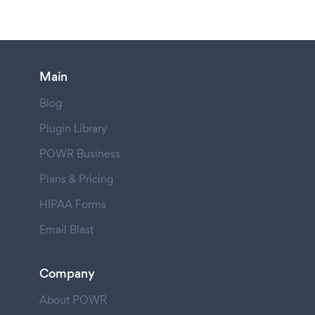
Main
Blog
Plugin Library
POWR Business
Plans & Pricing
HIPAA Forms
Email Blast
Company
About POWR