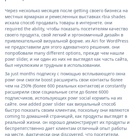
Через несколько месяцев после getting своего бизнеса на
местных ярмарках и ремесленных выставках rbia shades
искала способ продавать товары в интернете. они
required the ability, чтобы показать посетителям качество
своего продукта, свой легкий и эргономичный дизайн в
привлекательной визуальной форме. их Airi for WordPress
не предоставили для этого адекватного решения. они
попробовали many different options, прежде чем нашли
powr slider, и ни один из них не выглядел как часть сайта,
был неуклюжим и трудным в использовании.
За just months подписку с помощью всплывающего окна
powr они смогли boost расширить свои контакты более
чем на 250% (более 600 реальных контактов) и constantly
расширили свои социальные сети до более 6000
подписчиков, использующих powr social кормить на их
сайте. они added powr slider как визуальный способ
быстро показать своим клиентам, поскольку они являются
coming to домашней страницей, как продукты выглядят в
реальной жизни. он хорошо демонстрирует их продукты и
беспрепятственно дает клиентам отличный опыт работы
на месте. фактически они discovered, что посетители,