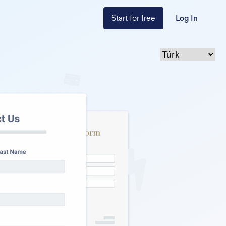
Start for free
Log In