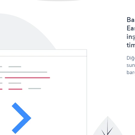
Ba
Ea
in
tim
Diğ
sun
bar