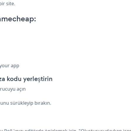
r site.
Namecheap:
 your app
 kodu yerleştirin
urucuyu açın
ğunu sürükleyip bırakın.
y Poll 'ınızı editörde önizlemek için, "Oluşturucudayken içeri