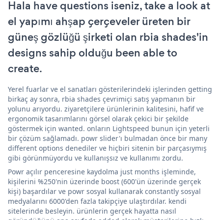
Hala have questions iseniz, take a look at
el yapımı ahşap çerçeveler üreten bir
güneş gözlüğü şirketi olan rbia shades'in
designs sahip olduğu been able to
create.
Yerel fuarlar ve el sanatları gösterilerindeki işlerinden getting
birkaç ay sonra, rbia shades çevrimiçi satış yapmanın bir
yolunu arıyordu. ziyaretçilere ürünlerinin kalitesini, hafif ve
ergonomik tasarımlarını görsel olarak çekici bir şekilde
göstermek için wanted. onların Lightspeed bunun için yeterli
bir çözüm sağlamadı. powr slider'ı bulmadan önce bir many
different options denediler ve hiçbiri sitenin bir parçasıymış
gibi görünmüyordu ve kullanışsız ve kullanımı zordu.
Powr açılır penceresine kaydolma just months işleminde,
kişilerini %250'nin üzerinde boost (600'ün üzerinde gerçek
kişi) başardılar ve powr sosyal kullanarak constantly sosyal
medyalarını 6000'den fazla takipçiye ulaştırdılar. kendi
sitelerinde besleyin. ürünlerin gerçek hayatta nasıl