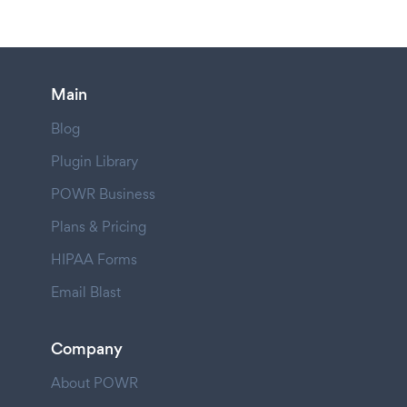
Main
Blog
Plugin Library
POWR Business
Plans & Pricing
HIPAA Forms
Email Blast
Company
About POWR