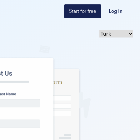
Start for free
Log In