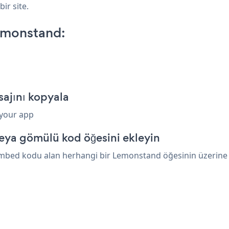
ir site.
emonstand:
ajını kopyala
 your app
eya gömülü kod öğesini ekleyin
embed kodu alan herhangi bir Lemonstand öğesinin üzerine ya