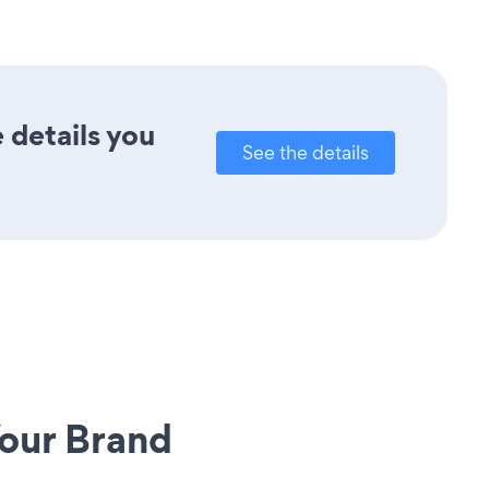
 details you
See the details
our Brand