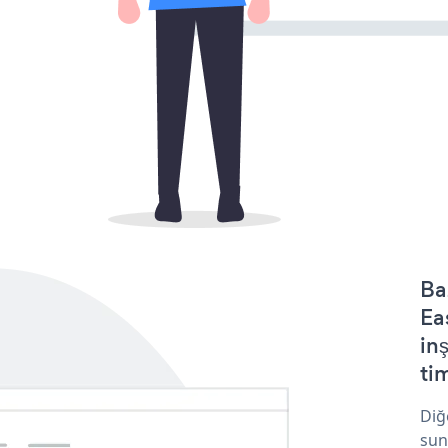
Ba
Ea
in
tim
Diğ
sun