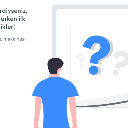
rdiyseniz,
rurken ilk
ikler!
e, make nasıl