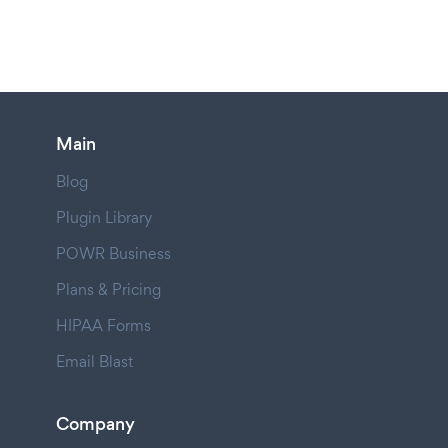
Main
Blog
Plugin Library
POWR Business
Plans & Pricing
HIPAA Forms
Email Blast
Company