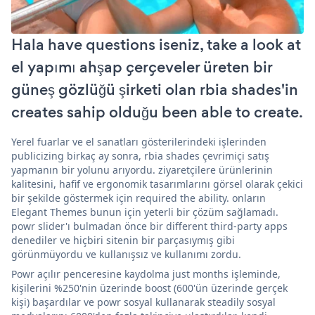
Hala have questions iseniz, take a look at
el yapımı ahşap çerçeveler üreten bir
güneş gözlüğü şirketi olan rbia shades'in
creates sahip olduğu been able to create.
Yerel fuarlar ve el sanatları gösterilerindeki işlerinden
publicizing birkaç ay sonra, rbia shades çevrimiçi satış
yapmanın bir yolunu arıyordu. ziyaretçilere ürünlerinin
kalitesini, hafif ve ergonomik tasarımlarını görsel olarak çekici
bir şekilde göstermek için required the ability. onların
Elegant Themes bunun için yeterli bir çözüm sağlamadı.
powr slider'ı bulmadan önce bir different third-party apps
denediler ve hiçbiri sitenin bir parçasıymış gibi
görünmüyordu ve kullanışsız ve kullanımı zordu.
Powr açılır penceresine kaydolma just months işleminde,
kişilerini %250'nin üzerinde boost (600'ün üzerinde gerçek
kişi) başardılar ve powr sosyal kullanarak steadily sosyal