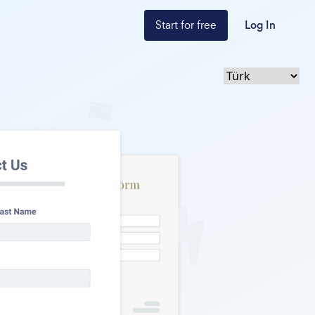
Start for free
Log In