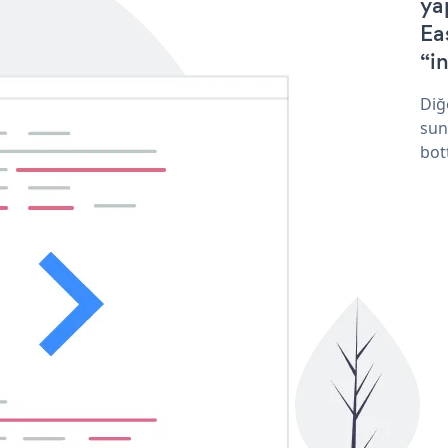
ya
Ea
“in
Diğ
sun
bot