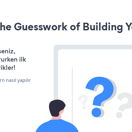
he Guesswork of Building Y
seniz,
rurken ilk
ikler!
n nasıl yapılır