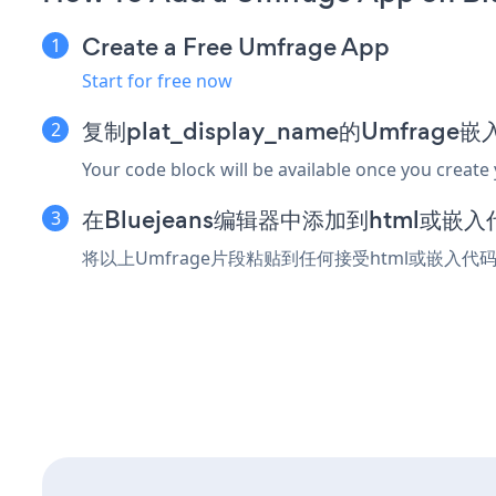
Create a Free Umfrage App
Start for free now
复制plat_display_name的Umfrage
Your code block will be available once you create
在Bluejeans编辑器中添加到html或嵌
将以上Umfrage片段粘贴到任何接受html或嵌入代码