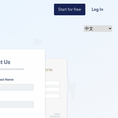
Start for free
Log In