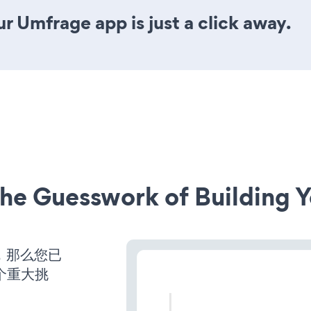
r Umfrage app is just a click away.
he Guesswork of Building Y
营，那么您已
个重大挑