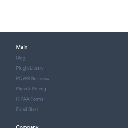
Main
Blog
Plugin Library
POWR Business
Plans & Pricing
HIPAA Forms
Email Blast
Company