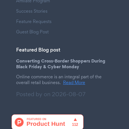
Affiliate Program
Success Stories
Feature Requests
Guest Blog Post
Featured Blog post
Converting Cross-Border Shoppers During
Black Friday & Cyber Monday
Online commerce is an integral part of the
overall retail business.
Read More
Posted by on
2026-08-07