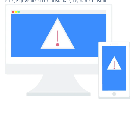
ettikçe güvenlik sorunlarıyla karşılaşmanız olasıdır.