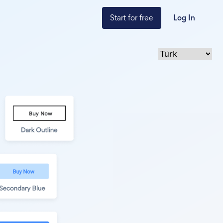
Start for free
Log In