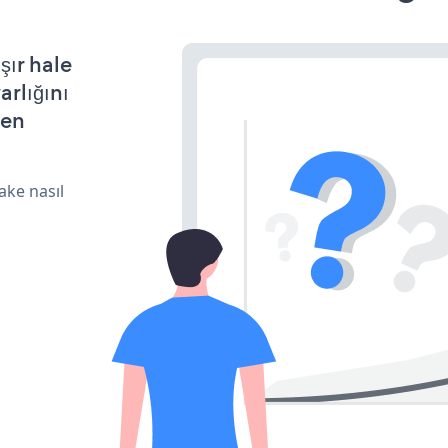
şır hale
arlığını
den
ake nasıl