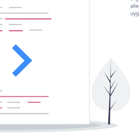
all
uyg