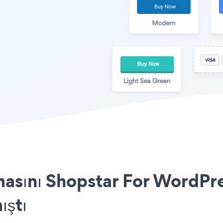
asını Shopstar For WordPres
ıştı