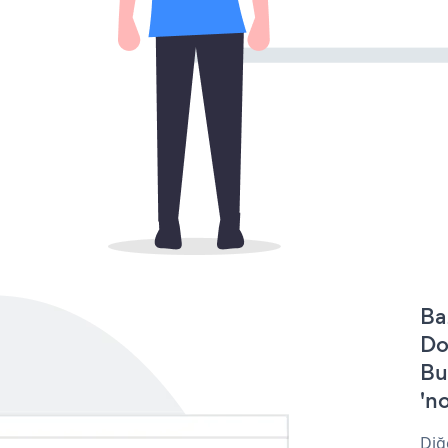
Ba
Do
Bu
'no
Diğ