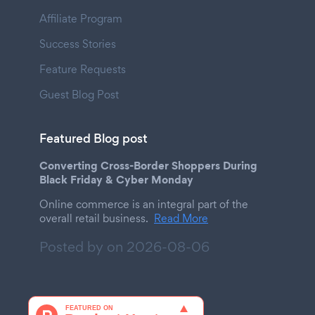
Affiliate Program
Success Stories
Feature Requests
Guest Blog Post
Featured Blog post
Converting Cross-Border Shoppers During
Black Friday & Cyber Monday
Online commerce is an integral part of the
overall retail business.
Read More
Posted by on
2026-08-06