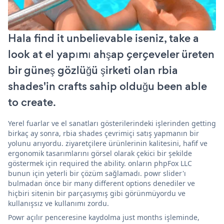
Hala find it unbelievable iseniz, take a
look at el yapımı ahşap çerçeveler üreten
bir güneş gözlüğü şirketi olan rbia
shades'in crafts sahip olduğu been able
to create.
Yerel fuarlar ve el sanatları gösterilerindeki işlerinden getting
birkaç ay sonra, rbia shades çevrimiçi satış yapmanın bir
yolunu arıyordu. ziyaretçilere ürünlerinin kalitesini, hafif ve
ergonomik tasarımlarını görsel olarak çekici bir şekilde
göstermek için required the ability. onların phpFox LLC
bunun için yeterli bir çözüm sağlamadı. powr slider'ı
bulmadan önce bir many different options denediler ve
hiçbiri sitenin bir parçasıymış gibi görünmüyordu ve
kullanışsız ve kullanımı zordu.
Powr açılır penceresine kaydolma just months işleminde,