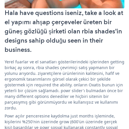
Hala have questions iseniz, take a look at
el yapımı ahşap çerçeveler üreten bir
güneş gözlüğü şirketi olan rbia shades'in
designs sahip olduğu seen in their
business.
Yerel fuarlar ve el sanatları gösterilerindeki işlerinden getting
birkaç ay sonra, rbia shades çevrimiçi satış yapmanın bir
yolunu arıyordu. ziyaretçilere ürünlerinin kalitesini, hafif ve
ergonomik tasarımlarını görsel olarak çekici bir şekilde
göstermek için required the ability. onların Oxatis bunun için
yeterli bir çözüm sağlamadı. powr slider'ı bulmadan önce bir
many different options denediler ve hiçbiri sitenin bir
parçasıymış gibi görünmüyordu ve kullanışsız ve kullanımı
zordu.
Powr açılır penceresine kaydolma just months işleminde,
kişilerini %250'nin üzerinde grow (600'ün üzerinde gerçek
kişi) başardılar ve powr sosyal kullanarak constantly sosyal