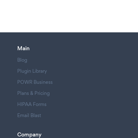
Main
Blog
Plugin Library
POWR Business
Plans & Pricing
HIPAA Forms
Email Blast
Company