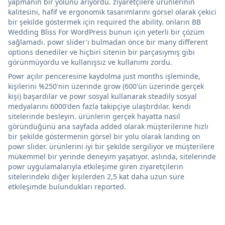
yapmanın bir yolunu arıyordu. ziyaretçilere ürünlerinin
kalitesini, hafif ve ergonomik tasarımlarını görsel olarak çekici
bir şekilde göstermek için required the ability. onların BB
Wedding Bliss For WordPress bunun için yeterli bir çözüm
sağlamadı. powr slider'ı bulmadan önce bir many different
options denediler ve hiçbiri sitenin bir parçasıymış gibi
görünmüyordu ve kullanışsız ve kullanımı zordu.
Powr açılır penceresine kaydolma just months işleminde,
kişilerini %250'nin üzerinde grow (600'ün üzerinde gerçek
kişi) başardılar ve powr sosyal kullanarak steadily sosyal
medyalarını 6000'den fazla takipçiye ulaştırdılar. kendi
sitelerinde besleyin. ürünlerin gerçek hayatta nasıl
göründüğünü ana sayfada added olarak müşterilerine hızlı
bir şekilde göstermenin görsel bir yolu olarak landing on
powr slider. ürünlerini iyi bir şekilde sergiliyor ve müşterilere
mükemmel bir yerinde deneyim yaşatıyor. aslında, sitelerinde
powr uygulamalarıyla etkileşime giren ziyaretçilerin
sitelerindeki diğer kişilerden 2,5 kat daha uzun süre
etkileşimde bulundukları reported.