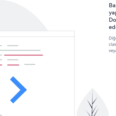
Ba
ya
Do
ede
Diğ
cla
vey