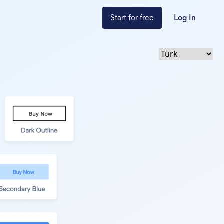
Start for free
Log In