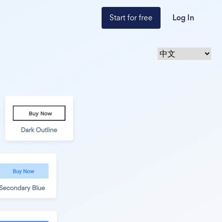
Start for free
Log In