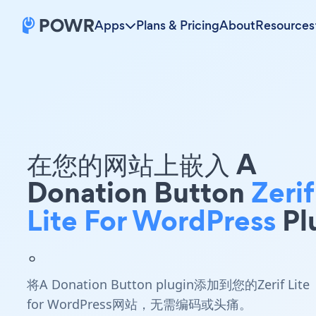
Apps
Plans & Pricing
About
Resources
在您的网站上嵌入 A
Donation Button
Zerif
Lite For WordPress
Pl
。
将A Donation Button plugin添加到您的Zerif Lite
for WordPress网站，无需编码或头痛。