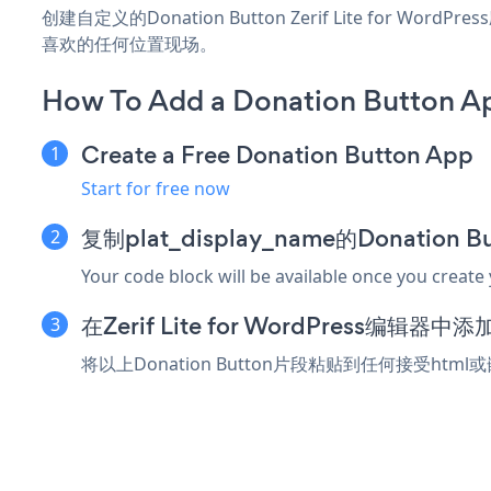
创建自定义的Donation Button Zerif Lite for W
喜欢的任何位置现场。
How To Add a Donation Button App
Create a Free Donation Button App
Start for free now
复制plat_display_name的Donation
Your code block will be available once you create
在Zerif Lite for WordPress编辑
将以上Donation Button片段粘贴到任何接受html或嵌