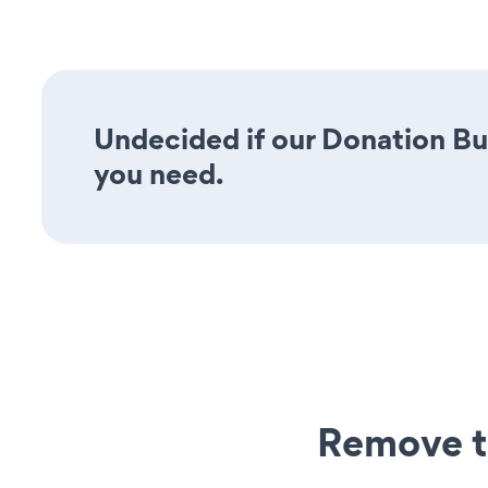
Undecided if our Donation But
you need.
Remove t