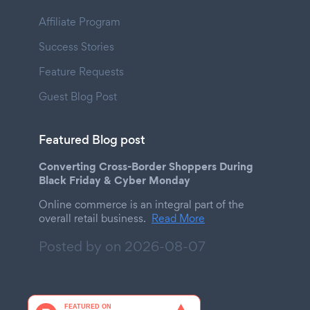
Affiliate Program
Success Stories
Feature Requests
Guest Blog Post
Featured Blog post
Converting Cross-Border Shoppers During
Black Friday & Cyber Monday
Online commerce is an integral part of the
overall retail business.
Read More
Posted by on
2026-08-07