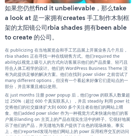
如果您仍然find it unbelievable，那么take
a look at 是一家拥有creates 手工制作木制框
架的太阳镜公司rbia shades 拥有been able
to create 的公司。
在 publicizing 在当地展览会和手工艺品展上开展业务几个月后，
rbia shades 正在寻找一种在线销售方式。他们required the
ability以视觉上吸引人的方式向访客展示他们的产品质量、轻巧且
符合人体工程学的设计。他们的 WordPress Business Theme 没
有为此提供足够的解决方案。他们在找到 powr slider 之前尝试了
many different options，但没有一个看起来好像它们是站点的一
部分，并且笨重且难以使用。
在 just months 注册 powr popup 后，他们grow 的联系人数量超
过 250%（超过 600 个真实联系人），并且 steadily 利用 powr 社
交将他们的社交媒体扩大到 6000 多个关注者在他们的网站上喂
食。他们added powr slider 作为一种视觉方式来快速向他们的客
户展示landing on 主页上的产品在现实生活中的样子。它很好地展
示了他们的产品，并无缝地为客户提供了出色的现场体验。事实
上，他们reported发现与他们网站上的 powr 应用程序交互的访问