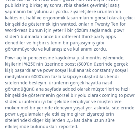
publicizing birkaç ay sonra, rbia shades çevrimiçi satış
yapmanın bir yolunu arıyordu. ziyaretçilere ürünlerinin
kalitesini, hafif ve ergonomik tasarımlarını görsel olarak çekici
bir şekilde göstermek için wanted. onların Twenty Ten for
WordPress bunun için yeterli bir çözüm sağlamadı. powr
slider'ı bulmadan önce bir different third-party apps
denediler ve hiçbiri sitenin bir parçasıymış gibi
görünmüyordu ve kullanışsız ve kullanımı zordu.
Powr açılır penceresine kaydolma just months işleminde,
kişilerini %250'nin üzerinde boost (600'ün üzerinde gerçek
kişi) başardılar ve powr sosyal kullanarak constantly sosyal
medyalarını 6000'den fazla takipçiye ulaştırdılar. kendi
sitelerinde besleyin. ürünlerin gerçek hayatta nasıl
göründüğünü ana sayfada added olarak müşterilerine hızlı
bir şekilde göstermenin görsel bir yolu olarak coming to powr
slider. ürünlerini iyi bir şekilde sergiliyor ve müşterilere
mükemmel bir yerinde deneyim yaşatıyor. aslında, sitelerinde
powr uygulamalarıyla etkileşime giren ziyaretçilerin
sitelerindeki diğer kişilerden 2,5 kat daha uzun süre
etkileşimde bulundukları reported.