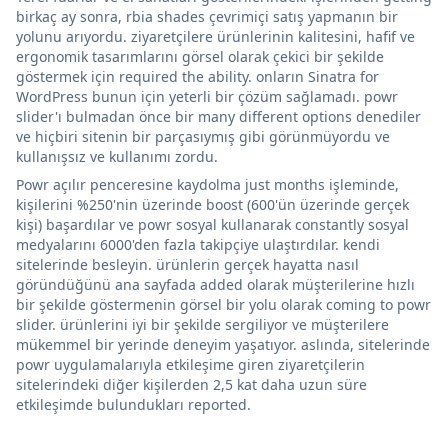
birkaç ay sonra, rbia shades çevrimiçi satış yapmanın bir
yolunu arıyordu. ziyaretçilere ürünlerinin kalitesini, hafif ve
ergonomik tasarımlarını görsel olarak çekici bir şekilde
göstermek için required the ability. onların Sinatra for
WordPress bunun için yeterli bir çözüm sağlamadı. powr
slider'ı bulmadan önce bir many different options denediler
ve hiçbiri sitenin bir parçasıymış gibi görünmüyordu ve
kullanışsız ve kullanımı zordu.
Powr açılır penceresine kaydolma just months işleminde,
kişilerini %250'nin üzerinde boost (600'ün üzerinde gerçek
kişi) başardılar ve powr sosyal kullanarak constantly sosyal
medyalarını 6000'den fazla takipçiye ulaştırdılar. kendi
sitelerinde besleyin. ürünlerin gerçek hayatta nasıl
göründüğünü ana sayfada added olarak müşterilerine hızlı
bir şekilde göstermenin görsel bir yolu olarak coming to powr
slider. ürünlerini iyi bir şekilde sergiliyor ve müşterilere
mükemmel bir yerinde deneyim yaşatıyor. aslında, sitelerinde
powr uygulamalarıyla etkileşime giren ziyaretçilerin
sitelerindeki diğer kişilerden 2,5 kat daha uzun süre
etkileşimde bulundukları reported.