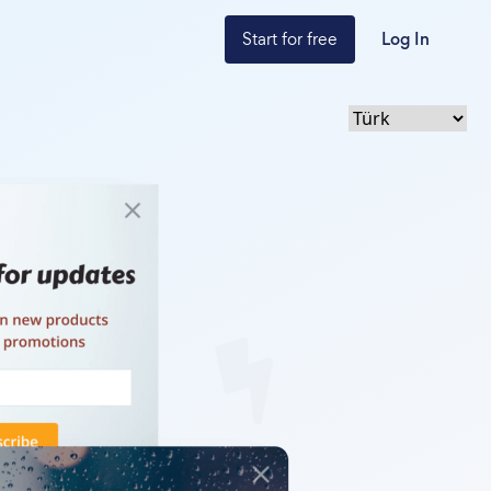
Start for free
Log In