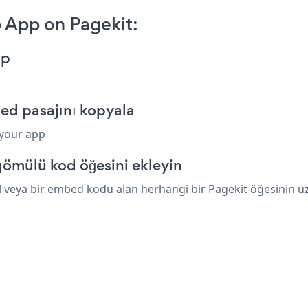
App on Pagekit:
pp
d pasajını kopyala
 your app
gömülü kod öğesini ekleyin
eya bir embed kodu alan herhangi bir Pagekit öğesinin üzeri