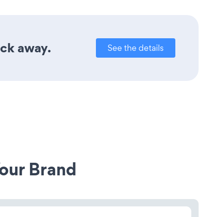
ick away.
See the details
our Brand