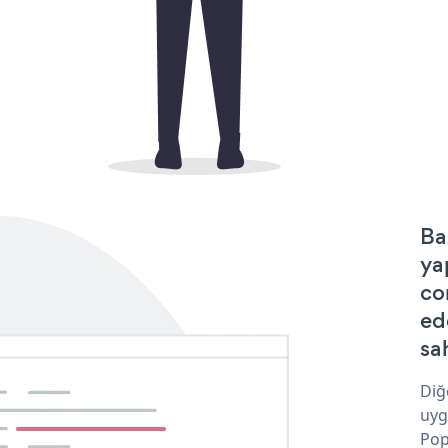
Ba
ya
co
ed
sa
Diğ
uyg
Pop