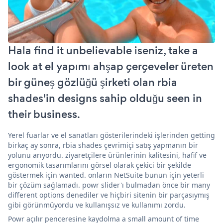
Hala find it unbelievable iseniz, take a
look at el yapımı ahşap çerçeveler üreten
bir güneş gözlüğü şirketi olan rbia
shades'in designs sahip olduğu seen in
their business.
Yerel fuarlar ve el sanatları gösterilerindeki işlerinden getting
birkaç ay sonra, rbia shades çevrimiçi satış yapmanın bir
yolunu arıyordu. ziyaretçilere ürünlerinin kalitesini, hafif ve
ergonomik tasarımlarını görsel olarak çekici bir şekilde
göstermek için wanted. onların NetSuite bunun için yeterli
bir çözüm sağlamadı. powr slider'ı bulmadan önce bir many
different options denediler ve hiçbiri sitenin bir parçasıymış
gibi görünmüyordu ve kullanışsız ve kullanımı zordu.
Powr açılır penceresine kaydolma a small amount of time