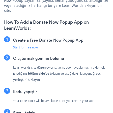
Now Popup sayfanıza, yayına, kenar çubuğunuza, altbilginize
veya istediğiniz herhangi bir yere LearnWorlds ekleyin bir
site.
How To Add a Donate Now Popup App on
LearnWorlds:
Create a Free Donate Now Popup App
Start for free now
Oluşturmak
gömme bölümü
Learnworlds site düzenleyicinizi açın, powr uygulamasını eklemek
istediğiniz
bölüm ekle'ye
tıklayın ve aşağıdaki ilk seçeneği seçin
yerleştir'i tıklayın
.
Kodu yapıştır
Your code block will be available once you create your app
Siteyi önizle