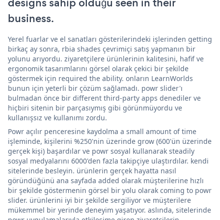
designs sahip olduğu seen in their
business.
Yerel fuarlar ve el sanatları gösterilerindeki işlerinden getting
birkaç ay sonra, rbia shades çevrimiçi satış yapmanın bir
yolunu arıyordu. ziyaretçilere ürünlerinin kalitesini, hafif ve
ergonomik tasarımlarını görsel olarak çekici bir şekilde
göstermek için required the ability. onların LearnWorlds
bunun için yeterli bir çözüm sağlamadı. powr slider'ı
bulmadan önce bir different third-party apps denediler ve
hiçbiri sitenin bir parçasıymış gibi görünmüyordu ve
kullanışsız ve kullanımı zordu.
Powr açılır penceresine kaydolma a small amount of time
işleminde, kişilerini %250'nin üzerinde grow (600'ün üzerinde
gerçek kişi) başardılar ve powr sosyal kullanarak steadily
sosyal medyalarını 6000'den fazla takipçiye ulaştırdılar. kendi
sitelerinde besleyin. ürünlerin gerçek hayatta nasıl
göründüğünü ana sayfada added olarak müşterilerine hızlı
bir şekilde göstermenin görsel bir yolu olarak coming to powr
slider. ürünlerini iyi bir şekilde sergiliyor ve müşterilere
mükemmel bir yerinde deneyim yaşatıyor. aslında, sitelerinde
powr uygulamalarıyla etkileşime giren ziyaretçilerin