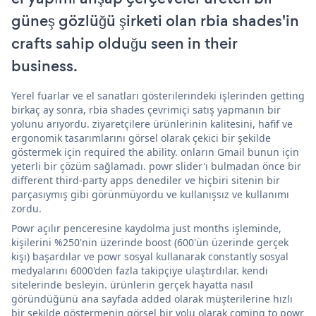
güneş gözlüğü şirketi olan rbia shades'in
crafts sahip olduğu seen in their
business.
Yerel fuarlar ve el sanatları gösterilerindeki işlerinden getting
birkaç ay sonra, rbia shades çevrimiçi satış yapmanın bir
yolunu arıyordu. ziyaretçilere ürünlerinin kalitesini, hafif ve
ergonomik tasarımlarını görsel olarak çekici bir şekilde
göstermek için required the ability. onların Gmail bunun için
yeterli bir çözüm sağlamadı. powr slider'ı bulmadan önce bir
different third-party apps denediler ve hiçbiri sitenin bir
parçasıymış gibi görünmüyordu ve kullanışsız ve kullanımı
zordu.
Powr açılır penceresine kaydolma just months işleminde,
kişilerini %250'nin üzerinde boost (600'ün üzerinde gerçek
kişi) başardılar ve powr sosyal kullanarak constantly sosyal
medyalarını 6000'den fazla takipçiye ulaştırdılar. kendi
sitelerinde besleyin. ürünlerin gerçek hayatta nasıl
göründüğünü ana sayfada added olarak müşterilerine hızlı
bir şekilde göstermenin görsel bir yolu olarak coming to powr