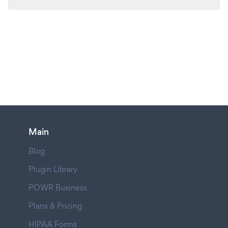
Main
Blog
Plugin Library
POWR Business
Plans & Pricing
HIPAA Forms