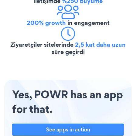
İletişimde
%250 büyüme
200% growth
in engagement
Ziyaretçiler sitelerinde
2,5 kat daha uzun
süre geçirdi
Yes, POWR has an app
for that.
See apps in action