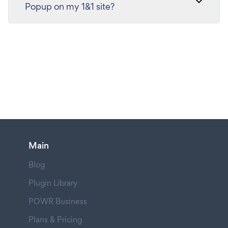
Popup on my 1&1 site?
Main
Blog
Plugin Library
POWR Business
Plans & Pricing