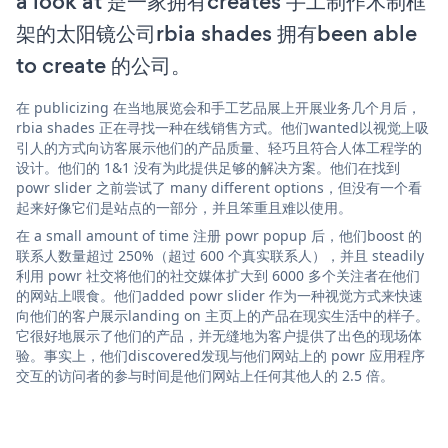
a look at 是一家拥有creates 手工制作木制框
架的太阳镜公司rbia shades 拥有been able
to create 的公司。
在 publicizing 在当地展览会和手工艺品展上开展业务几个月后，
rbia shades 正在寻找一种在线销售方式。他们wanted以视觉上吸
引人的方式向访客展示他们的产品质量、轻巧且符合人体工程学的
设计。他们的 1&1 没有为此提供足够的解决方案。他们在找到
powr slider 之前尝试了 many different options，但没有一个看
起来好像它们是站点的一部分，并且笨重且难以使用。
在 a small amount of time 注册 powr popup 后，他们boost 的
联系人数量超过 250%（超过 600 个真实联系人），并且 steadily
利用 powr 社交将他们的社交媒体扩大到 6000 多个关注者在他们
的网站上喂食。他们added powr slider 作为一种视觉方式来快速
向他们的客户展示landing on 主页上的产品在现实生活中的样子。
它很好地展示了他们的产品，并无缝地为客户提供了出色的现场体
验。事实上，他们discovered发现与他们网站上的 powr 应用程序
交互的访问者的参与时间是他们网站上任何其他人的 2.5 倍。