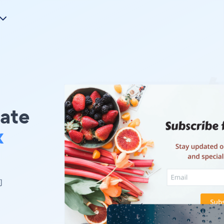
ate
x
的