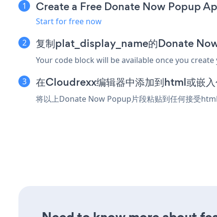
Create a Free Donate Now Popup A
Start for free now
复制plat_display_name的Donate 
Your code block will be available once you create
在Cloudrexx编辑器中添加到html或嵌
将以上Donate Now Popup片段粘贴到任何接受ht
Need to know more about fea