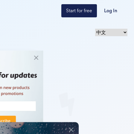
Start for free
Log In