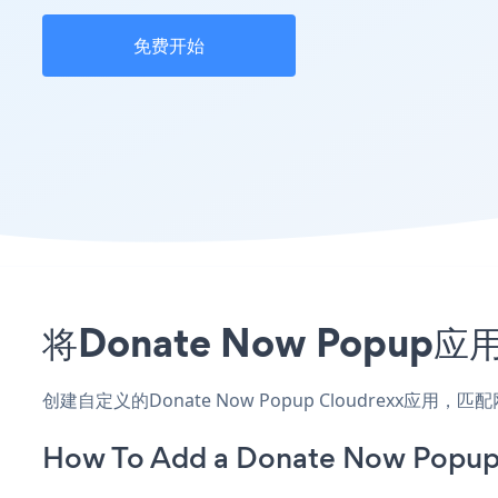
免费开始
将Donate Now Popu
创建自定义的Donate Now Popup Cloudrexx应
How To Add a Donate Now Popup