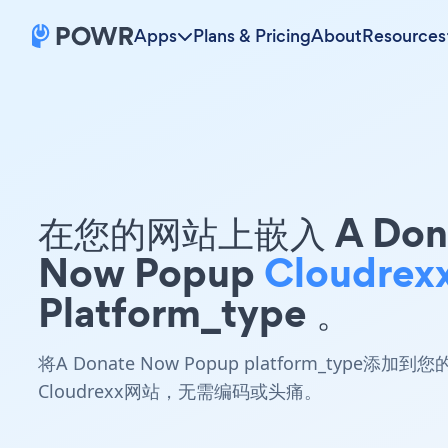
Apps
Plans & Pricing
About
Resources
在您的网站上嵌入 A Don
Now Popup
Cloudrex
Platform_type 。
将A Donate Now Popup platform_type添加到您
Cloudrexx网站，无需编码或头痛。