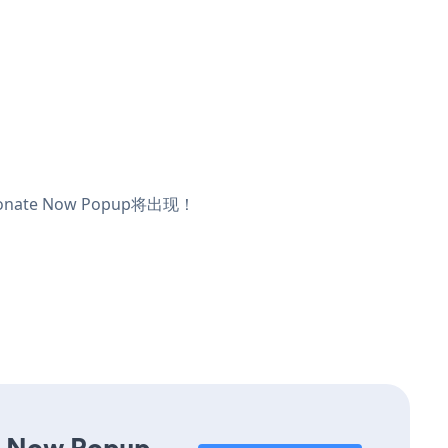
te Now Popup将出现！
te Now Popup