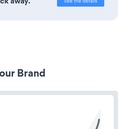
ick away.
See the details
our Brand