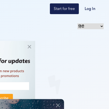
Start for free
Log In