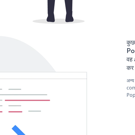
कुछ
Po
वह
कर 
अन्
comp
Pop