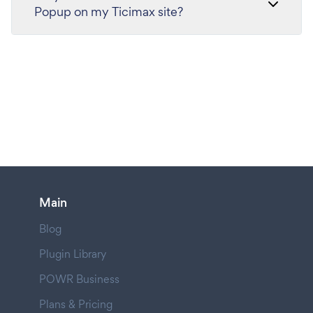
Popup on my Ticimax site?
Main
Blog
Plugin Library
POWR Business
Plans & Pricing