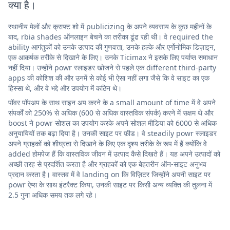
क्या है।
स्थानीय मेलों और क्राफ्ट शो में publicizing के अपने व्यवसाय के कुछ महीनों के
बाद, rbia shades ऑनलाइन बेचने का तरीका ढूंढ रही थी। वे required the
ability आगंतुकों को उनके उत्पाद की गुणवत्ता, उनके हल्के और एर्गोनोमिक डिज़ाइन,
एक आकर्षक तरीके से दिखाने के लिए। उनके Ticimax ने इसके लिए पर्याप्त समाधान
नहीं दिया। उन्होंने powr स्लाइडर खोजने से पहले एक different third-party
apps की कोशिश की और उनमें से कोई भी ऐसा नहीं लगा जैसे कि वे साइट का एक
हिस्सा थे, और वे भद्दे और उपयोग में कठिन थे।
पॉवर पॉपअप के साथ साइन अप करने के a small amount of time में वे अपने
संपर्कों को 250% से अधिक (600 से अधिक वास्तविक संपर्क) करने में सक्षम थे और
boost ने powr सोशल का उपयोग करके अपने सोशल मीडिया को 6000 से अधिक
अनुयायियों तक बढ़ा दिया है। उनकी साइट पर फ़ीड। वे steadily powr स्लाइडर
अपने ग्राहकों को शीघ्रता से दिखाने के लिए एक दृश्य तरीके के रूप में हैं क्योंकि वे
added होमपेज हैं कि वास्तविक जीवन में उत्पाद कैसे दिखते हैं। यह अपने उत्पादों को
अच्छी तरह से प्रदर्शित करता है और ग्राहकों को एक बेहतरीन ऑन-साइट अनुभव
प्रदान करता है। वास्तव में वे landing on कि विज़िटर जिन्होंने अपनी साइट पर
powr ऐप्स के साथ इंटरैक्ट किया, उनकी साइट पर किसी अन्य व्यक्ति की तुलना में
2.5 गुना अधिक समय तक लगे रहे।