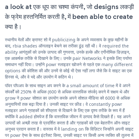
a look at एक धूप का चश्मा कंपनी, जो designs लकड़ी
के फ्रेम हस्तनिर्मित करती है, में been able to create
क्या है।
स्थानीय मेलों और क्राफ्ट शो में publicizing के अपने व्यवसाय के कुछ महीनों के
बाद, rbia shades ऑनलाइन बेचने का तरीका ढूंढ रही थी। वे required the
ability आगंतुकों को उनके उत्पाद की गुणवत्ता, उनके हल्के और एर्गोनोमिक डिज़ाइन,
एक आकर्षक तरीके से दिखाने के लिए। उनके pair Networks ने इसके लिए पर्याप्त
समाधान नहीं दिया। उन्होंने powr स्लाइडर खोजने से पहले एक many different
options की कोशिश की और उनमें से कोई भी ऐसा नहीं लगा जैसे कि वे साइट का एक
हिस्सा थे, और वे भद्दे और उपयोग में कठिन थे।
पॉवर पॉपअप के साथ साइन अप करने के a small amount of time में वे अपने
संपर्कों को 250% से अधिक (600 से अधिक वास्तविक संपर्क) करने में सक्षम थे और
grow ने powr सोशल का उपयोग करके अपने सोशल मीडिया को 6000 से अधिक
अनुयायियों तक बढ़ा दिया है। उनकी साइट पर फ़ीड। वे constantly powr
स्लाइडर अपने ग्राहकों को शीघ्रता से दिखाने के लिए एक दृश्य तरीके के रूप में हैं
क्योंकि वे added होमपेज हैं कि वास्तविक जीवन में उत्पाद कैसे दिखते हैं। यह अपने
उत्पादों को अच्छी तरह से प्रदर्शित करता है और ग्राहकों को एक बेहतरीन ऑन-साइट
अनुभव प्रदान करता है। वास्तव में वे landing on कि विज़िटर जिन्होंने अपनी साइट
पर powr ऐप्स के साथ इंटरैक्ट किया, उनकी साइट पर किसी अन्य व्यक्ति की तुलना में